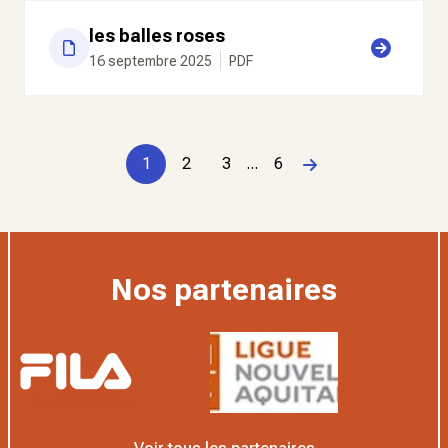
les balles roses
16 septembre 2025
PDF
1
2
3
...
6
Page suivante
Nos partenaires