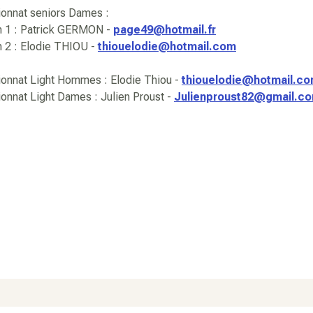
onnat seniors Dames :
n 1 : Patrick GERMON -
page49@hotmail.fr
n 2 : Elodie THIOU -
thiouelodie@hotmail.com
onnat Light Hommes : Elodie Thiou -
thiouelodie@hotmail.c
nnat Light Dames : Julien Proust -
Julienproust82@gmail.c