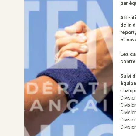
par éq
Attent
de la 
report
et env
Les ca
contre
Suivi 
équipe
Champi
Divisio
Divisio
Divisio
Divisio
Divisio