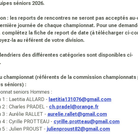
uipes séniors 2026.
ion : les reports de rencontres ne seront pas acceptés au-
dernière journée de chaque championnat. Pour une demand
, complétez la fiche de report de date (à télécharger ci-co
oyez-la au référent de votre division.
lendriers des différentes catégories sont disponibles ci-
.
du championnat (référents de la commission championnats 
s séniors) :
onnat seniors Hommes :
n 1 : Laetitia ALLARD -
laetitia131076@gmail.com
n 2 : Charles PRADEL -
ch.pradel@orange.fr
n 3 : Aurélie RALLET -
aurelie.rallet@gmail.com
n 4 : Cyrille PROTTEAU -
cyrille.protteau@gmail.com
n 5 : Julien PROUST -
julienproust82@gmail.com