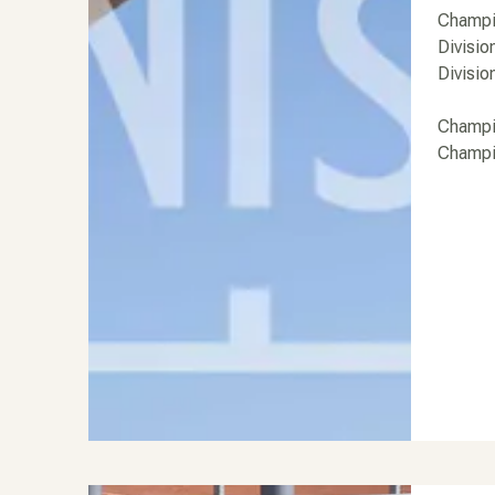
Champi
Divisio
Divisio
Champi
Champio