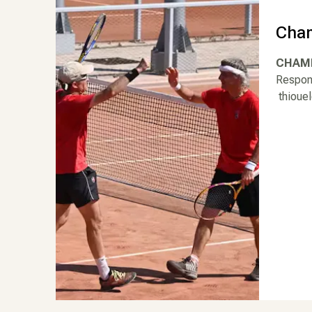
Cham
CHAMP
Respon
thioue