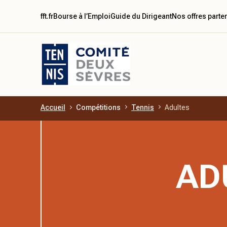
fft.fr
Bourse à l’Emploi
Guide du Dirigeant
Nos offres parte
Accueil
Compétitions
Tennis
Adultes
Aller au contenu principal
AD