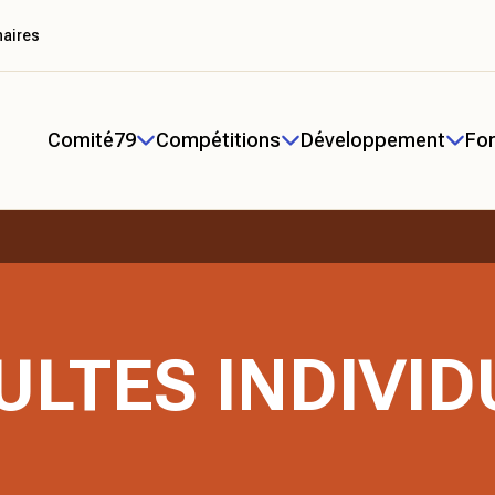
naires
Comité79
Compétitions
Développement
Fo
ULTES INDIVID